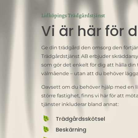
Lidköpings Trädgårdstjänst
Vi är här för 
Ge din trädgård den omsorg den förtjän
Trädgårdstjänst AB erbjuder skräddars
som gör det enkelt för dig att hålla din
välmående – utan att du behöver lägga 
Oavsett om du behöver hjälp med en lit
större fastighet, finns vi här för att mö
tjänster inkluderar bland annat:
Trädgårdsskötsel
Beskärning