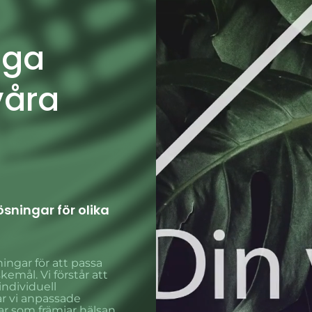
iga
våra
sningar för olika
ningar för att passa
emål. Vi förstår att
individuell
r vi anpassade
ar som främjar hälsan