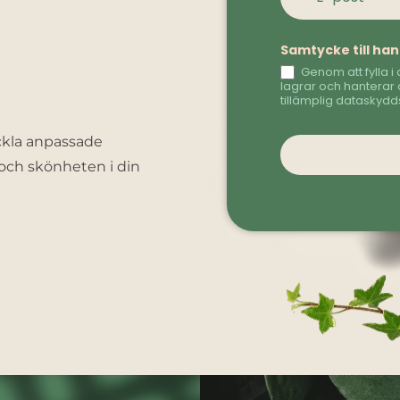
Samtycke till ha
Genom att fylla i 
lagrar och hanterar 
tillämplig dataskydds
eckla anpassade
 och skönheten i din
Videospelare