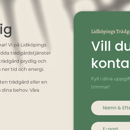
dig
Lidköpings Trädg
Vill d
ar! Vi på Lidköpings
ydda trädgårdstjänster
konta
 trädgård prydlig och
ner tid och energi.
Fyll i dina uppgi
en trädgård eller en
timmar!
ta dina behov. Våra
Kontaktformulär