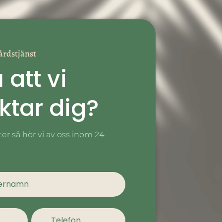
årdstjänst
u att vi
ktar dig?
fter så hör vi av oss inom 24