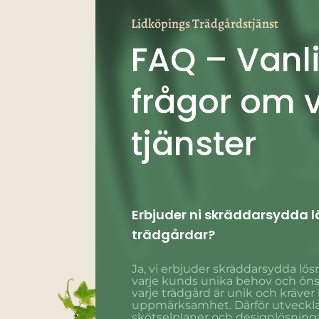
Lidköpings Trädgårdstjänst
FAQ – Vanl
frågor om 
tjänster
Erbjuder ni skräddarsydda lö
trädgårdar?
Ja, vi erbjuder skräddarsydda lös
varje kunds unika behov och önsk
varje trädgård är unik och kräver 
uppmärksamhet. Därför utveckla
skötselplaner och designlösning