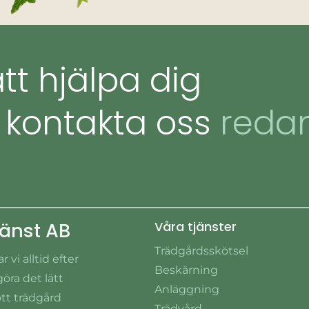
att hjälpa dig
t
kontakta oss
reda
jänst AB
Våra tjänster
Trädgårdsskötsel
vi alltid efter
Beskärning
göra det lätt
Anläggning
ött trädgård
Trädvård