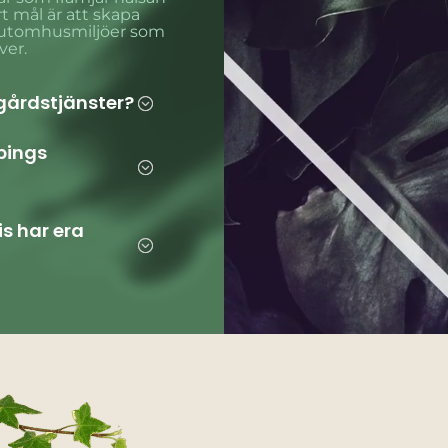
t mål är att skapa
de utomhusmiljöer som
ver.
dgårdstjänster?
;
öpings
;
is har era
;