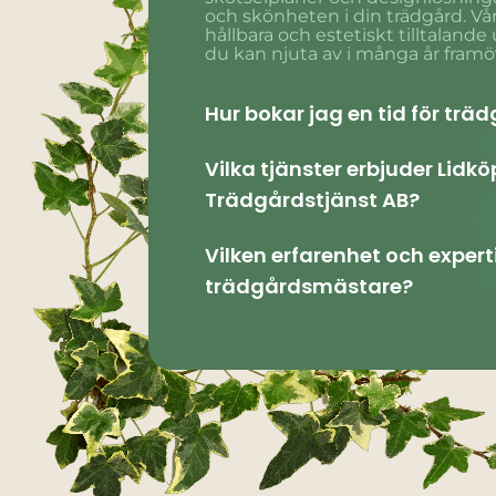
och skönheten i din trädgård. Vår
hållbara och estetiskt tilltalan
du kan njuta av i många år framö
Hur bokar jag en tid för trä
Vilka tjänster erbjuder Lidk
Trädgårdstjänst AB?
Vilken erfarenhet och expert
trädgårdsmästare?