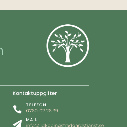
n
Kontaktuppgifter
TELEFON

0760-07 26 39
MAIL

info@lidkopingstradgardstjanst.se